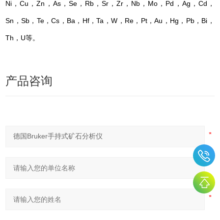
Ni，Cu，Zn，As，Se，Rb，Sr，Zr，Nb，Mo，Pd，Ag，Cd，
Sn，Sb，Te，Cs，Ba，Hf，Ta，W，Re，Pt，Au，Hg，Pb，Bi，
Th，U等。
产品咨询