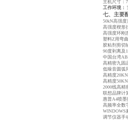
主机尺寸：
7
工作环境：
七、
主要
5
0kN
高强度
高强度
楔形
高强度
环刚
塑料Z用弯
胶粘剂剪切
90度
剥离及
中国台湾
A
高精密九固
低噪音圆弧
高精度
2
0K
高精度
5
0K
2000线高
精
联想
品牌计
惠普
A4喷墨
高频率
全数
WINDOW
调节仪器手