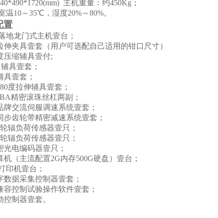
4
0*
49
0*1
72
0(mm) 主机重量：约
45
0Kg
；
室温
10～35℃，湿度20%～80%
。
配置
落地龙门式
主机
壹
台；
拉伸
夹具壹套（用户可选配自己适用的钳口尺寸）
度
压缩
辅具壹付
;
曲辅具壹套；
辅具壹套；
180度
拉伸辅具壹套；
BBA精密滚珠丝杠两副；
品牌交流
伺服调速系统
壹
套；
同步齿轮带
精密减速系统
壹套
；
N轮辐
负荷传感器
壹只
；
N轮辐
负荷传感器
壹只
；
密
光电编码器
壹只
；
算机
（主流配置
2G内存500G硬盘）壹台
；
打印机
壹台
；
字数据采集
控制器壹套
；
S兼容控制
试验操作
软件
壹套
；
动控制器壹套。