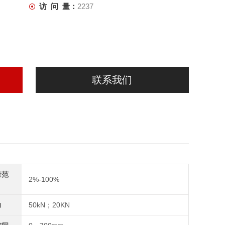
访 问 量：
2237
联系我们
量范
2%-100%
力
50kN；20KN