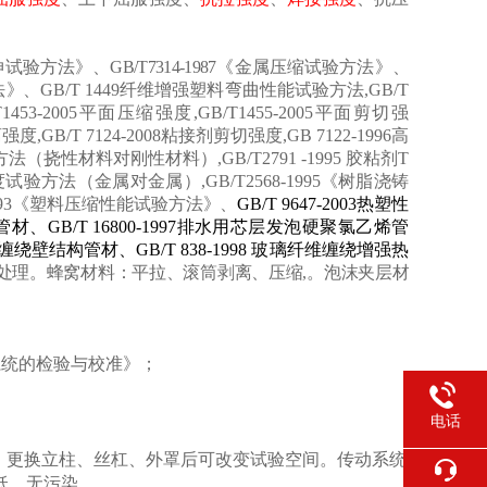
 室温拉伸试验方法》、GB/T7314-1987《金属压缩试验方法》、
法
》
、
GB/T 1449纤维增强塑料弯曲性能试验方法
,
GB/T
T1453-2005平面压缩强度
,
GB/T1455-2005平面剪切强
剥离强度
,
GB/T 7124-2008粘接剂剪切强度
,
GB 7122-1996高
强度试验方法（挠性材料对刚性材料）
,
GB/T2791 -1995 胶粘剂T
离强度试验方
法（金属对金属）
,
GB/T2568-1995
《
树脂浇铸
93
《
塑料压缩性能试验方法
》
、
GB/T 9647-2003热塑性
纹管材
、
GB/T 16800-1997排水用芯层发泡硬聚氯乙烯管
聚乙烯缠绕壁结构管材
、
GB/T 838-1998 玻璃纤维缠绕增强热
数据处理。蜂窝材料：平拉、滚筒剥离、压缩,。泡沫夹层材
力系统的检验与校准》；
电话
，更换立柱、丝杠、外罩后可改变试验空间。
传动系统
低、无污染。