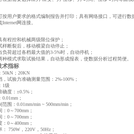
可按用户要求的格式编制报告并打印；
具有网络接口，可进行数
Internet网连接。
或
具有程控和机械两级限位保护；
试样断裂后，移动横梁自动停止；
当负荷超过各档最大值的
3-5%时，自动停机；
两种模式求取试验结果，自动形成报表，使数据分析过程简便。
技术指标
：
5
0kN；
20KN
档
，
试验力准确测量范围：
2
%-100%
；
：
1级
准确度：
±
0.5
%；
：
0.01mm；
制范围：
0.01
mm/min ~
5
00mm/min
；
间：
0～
7
00mm；
间：
0～
7
00mm；
度：
0～
40
0mm；
率：
75
0
W，
220
V，50Hz；