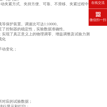
在线交流
手动夹紧方式、夹持方便、可靠、不滑移、夹紧过程中
微信扫一扫
载等保护装置。调速比可达
1:
10
000
。
证了控制器的稳定性，实验数据准确性。
；
实现了真正意义上的物理调零、增益调整及
试验力测
成化
手动变化；
所对应的试验数据；
线进行显示和打印；