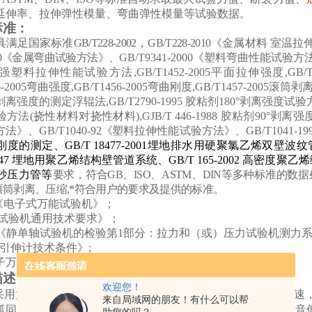
延伸率、拉伸弹性模量、弯曲弹性模量等试验数据。
标准：
具满足国家标准
GB/T228-2002，GB/T228-2010《金属材料
-2010《金属弯曲试验方法》、
GB/T9341-2000
《
塑料弯曲性能试验方
维增强塑料拉伸性能试验方法
,
GB/T1452-2005平面拉伸强度
,
GB/
56-2005弯曲强度
,
GB/T1456-2005弯曲刚度
,
GB/T1457-2005滚筒
剥离强度的测定浮辊法
,
GB/T2790-1995 胶粘剂180°剥离
验方法(挠性材料对挠性材料)
,
GJB/T 446-1988 胶粘剂90°剥
方法
》
、
GB/T1040-92
《
塑料拉伸性能试验方法
》
、
GB/T1041-19
刚度的测定
、
GB/T 18477-2001埋地排水用硬聚氯乙烯双壁波
1947 埋地用聚乙烯结构壁管道系统
、
GB/T 165-2002 高密度
砂压力管
等
要求，符合
GB、ISO、ASTM、DIN等多种标准的
筒剥离、压缩,
*
符合用户的要求及提供的标准。
491《电子式万能试验机》；
11《试验机通用技术要求》；
25.1《静单轴试验机的检验第1部分：拉力和（或）压力试验机测
6 《引伸计技术条件》;
《电子万能试验机检定规程》
描述：
欢迎您！
采用龙门落地式双空间结构，上拉下压，
横梁升降可以无级调速
来自局域网的朋友！有什么可以帮
弧同步齿轮带减速系统、丝杠副组成，运行平稳，效率高、噪音