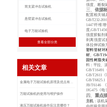
强度、断裂
简支梁冲击试验机
三、
依据
配置相关辅
悬臂梁冲击试验机
GB/T232
1447纤
度
,
GB/T14
电子万能试验机
强度胶黏剂
剥离强度试
查看全部分类
体拉伸试验
塑料管材环
材
、
GB/T
固性树脂夹
料：平拉、滚
相关文章
GB/T16
GB/T26
GB/T68
金属电子万能试验机原理及优点有哪些？
JB/T614
JJG475
万能试验机的使用与维护操作
四、
重点
主机
：
该机
液压万能试验机操作应注意哪些？
由低噪音圆