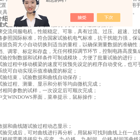
助您的吗？
配置
：杠杆式
拉伸附具、压缩附具
各一付。杠杆式拉伸附具采用
夹具体上下移动。试样不受附加力，保证了试验结果的准确性。
介绍
置式控制器
，保证了该试验机可以
实现等速位移控制。
牌交流伺服电机，性能稳定、可靠，具有过流、过压、超速、过
路参照国际标准，符合国家试验机电气标准，抗干扰能力强，保
根据负荷大小自动切换到适当的量程，以确保测量数据的准确性
无任何模拟调节环节，控制电路高度集
档、调零、标定和存盘，
试验控制数据和试样条件可制成模块，方便了批量试验的进行；
试验过程中移动横梁的速度可按预先设定的程序自动变化，也可
系统可自动实现示值准确度的标定；
试验结束，试验数据和曲线自动保存；
试验过程、测量、显示和分析等均由微机完成；
对相同参数的试样，一次设定后可顺次完成；
中文
WINDOWS界面，菜单提示，鼠标操作；
数据和曲线随试验过程动态显示；
试验完成后，可对曲线进行再分析，用鼠标可找到曲线上任一点
可根据需要选择应力
-应变、力-位移、力-时间、位移-时间等曲