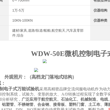
间
0～700mm
有效拉伸
1万-5万
仪器结构
10KN-100KN
仪器种类
建材/家具,道路/轨道/船舶,航空航天,汽车及零部
件,综合
WDW-
5
0E
微机控制电子
外观照片：（
高档
龙门落地式结构）
域：
制电子式万能试验机
采用高精密
品牌交
流伺服电动机作为动力
和控制系统，试验力、变形的放大、A/D转换过程实现了全数字
和分析研究，
广泛应用于航空航天、石油化工、机械制造、电线
、
铝塑管、
不锈钢管、合金钢、接骨板、
塑料门窗、土工布、薄
S、ASTM、DIN、ISO等标准自动求取最大试验力值、断裂力值、