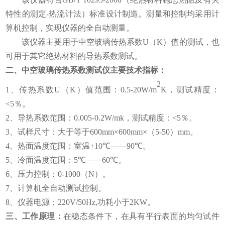
特性的测定
-
热流计法）标准设计制造。测量和控制均采用计
算机控制，实现仪器的全自动测量。
该仪器主要用于中空玻璃传热系数
U
（
K
）值的测试，也
可用于其它绝热材料的导热系数测试。
二、
中空玻璃传热系数测试仪
主要技术指标：
2
1
、传热系数
U
（
K
）值范围：
0.5-20W/m
K
，测试精度：
<5
％。
2
、导热系数范围：
0.005-0.2W/mk
，测试精度：
<5
％。
3
、试样尺寸：大于等于
600mm
×
600mm
×（
5-50
）
mm
。
4
、热面温度范围：室温
+10
℃——
90
℃。
5
、冷面温度范围：
5
℃——
60
℃。
6
、压力控制：
0-1000
（
N
）。
7
、计算机全自动测试控制。
8
、仪器电源：
220V/50Hz,功耗小于2KW。
三、工作原理：
在稳态条件下，在具有平行表面的均匀试件