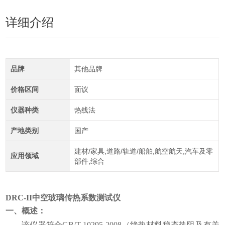
详细介绍
品牌
其他品牌
价格区间
面议
仪器种类
热线法
产地类别
国产
建材/家具,道路/轨道/船舶,航空航天,汽车及零
应用领域
部件,综合
DRC-II
中空玻璃传热系数测试仪
一、概述：
该仪器符合
GB/T 10295-2008
（绝热材料稳态热阻及有关