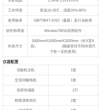
主机电源
1.5KW, 220V±10%
工作环境
室温10-35℃，湿度20%-80%
使用标准
GB/T9647-2015（最新）及行业标准
软件和界面
Window7/8/10应用软件
1600mmX1000mmX3200mm（长X宽X
外形尺寸
高） (根据管径不同外形尺
寸有一定的差异)
仪器配置
试验机主机
1套
交流伺服电机
1套
负荷传感器
2只
精密滚珠丝杠
2套