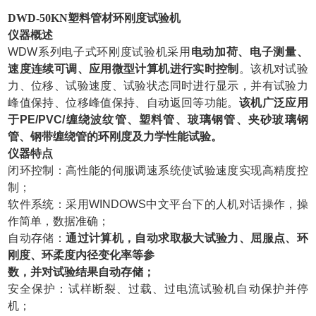
DWD-50KN
塑料管材环刚度试验机
仪器概述
WDW
系列电子式环刚度试验机采用
电动加荷、电子测量、
速度连续可调、应用微型计算机进行实时控制
。该机对试验
力、位移、试验速度、试验状态同时进行显示，并有试验力
峰值保持、位移峰值保持、自动返回等功能。
该机广泛应用
于
PE/PVC/缠绕波纹管、
塑料管、玻璃钢管、夹砂玻璃钢
管
、钢带缠绕管
的环刚度及力学性能试验。
仪器
特点
闭环控制：高性能的伺服调速系统使试验速度实现高精度控
制；
软件系统：采用
WINDOWS中文平台下的人机对话操作，操
作简单，数据准确；
自动存储：
通过计算机，自动求取极大试验力、屈服点、环
刚度、
环柔度内径变化
率等参
数，并对试验结果自动存储；
安全保护：试样断裂、过载、过电流试验机自动保护并停
机；