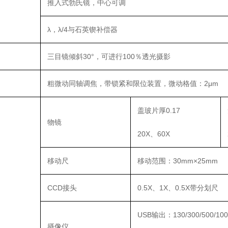
推入式勃氏镜，中心可调
λ，λ/4与石英锲补偿器
三目镜倾斜30°，可进行100％透光摄影
粗微动同轴调焦，带锁紧和限位装置，微动格值：2μm
盖玻片厚0.17
物镜
20X、60X
移动尺
移动范围：30mm×25mm
CCD接头
0.5X、1X、0.5X带分划尺
USB输出：130/300/500/1
摄像仪