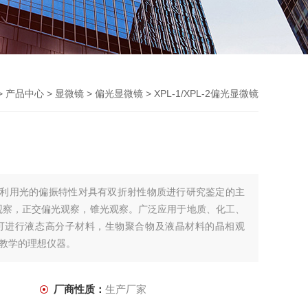
>
产品中心
>
显微镜
>
偏光显微镜
> XPL-1/XPL-2偏光显微镜
显微镜是利用光的偏振特性对具有双折射性物质进行研究鉴定的主
观察，正交偏光观察，锥光观察。广泛应用于地质、化工、
可进行液态高分子材料，生物聚合物及液晶材料的晶相观
教学的理想仪器。
厂商性质：
生产厂家