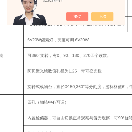
助您的吗？
PL 40X/0.65 POL（弹簧）工作距离：0.56mm
PL 100X/1.25 POL（弹簧，油）工作距离：0.36 mm
6V20W卤素灯，亮度可调 6V20W
统
可360°旋转，有0、90、180、270四个读数。
阿贝聚光镜数值孔径为1.25，带可变光栏
旋转式载物台，直径Φ150,360°等分刻度，游标格值6′
四孔（物镜中心可调）
内置检偏器，可自由切换正常观察与偏光观察，可90°旋转