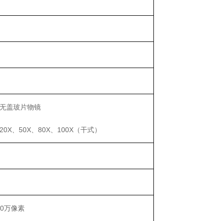
无盖玻片物镜
20X、50X、80X、100X（干式）
000万像素