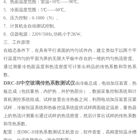
4、热面温度范围：室温+10℃——90℃。
5、冷面温度范围：5℃——60℃。
6、压力控制：0-1000（N）。
7、计算机全自动测试控制。
8、仪器电源：220V/50Hz,功耗小于2KW。
三、工作原理:
在稳态条件下，在具有平行表面的均匀试件内，建立类似于以两个平
行温度均匀的平面为界的无限大平板中存在的一维的均匀热流密度。
通过测量冷热面温度和热流密度可计算出样品的传热系数和导热系
数。
DRC-II中空玻璃传热系数测试仪
由冷板总成，电动加压装置，热
板总成（包括量热，内护热，外护热部分），数据采集控制系统和计
算机测控系统组成。试样放置在冷热板之间，利用电动加压装置压紧
试样，冷板恒温系统和热板控温系统提供试样两面稳定温差，量热器
上的热流计测量出通过试样的热流密度，然后计算出试样的传热系数
和导热系数。
配置：含DRC-II传热系数测试
主机壹台，软件壹套，高精度恒温水槽