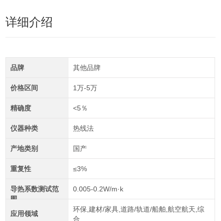
详细介绍
品牌
其他品牌
价格区间
1万-5万
精确度
<5％
仪器种类
热线法
产地类别
国产
重复性
≤3%
导热系数测试范
0.005-0.2W/m·k
围
环保,建材/家具,道路/轨道/船舶,航空航天,综
应用领域
合