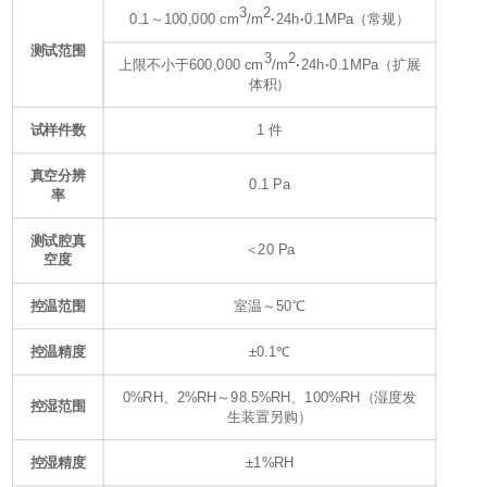
3
2
0.1～100,000 cm
/m
·
24h
·
0.1MPa（常规）
测试范围
3
2
上限不小于600,000 cm
/m
·
24h
·
0.1MPa（扩展
体积）
试样件数
1 件
真空分辨
0.1 Pa
率
测试腔真
＜20 Pa
空度
控温范围
室温～50℃
控温精度
±0.1℃
0%RH、2%RH～98.5%RH、100%RH（湿度发
控湿范围
生装置另购）
控湿精度
±1%RH