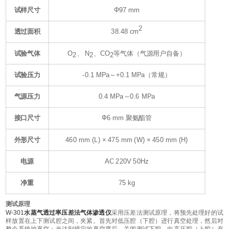
试样尺寸
Φ97 mm
2
透过面积
38.48 cm
试验气体
O
、 N
、CO
等气体（气源用户自备）
2
2
2
试验压力
-0.1 MPa～+0.1 MPa（常规）
气源压力
0.4 MPa～0.6 MPa
接口尺寸
Ф6 mm 聚氨酯管
外形尺寸
460 mm (L) × 475 mm (W) × 450 mm (H)
电源
AC 220V 50Hz
净重
75 kg
测试原理
W-
3
01
水蒸气透过率压差法气体渗透仪
采用压差法测试原理，将预先处理好的试
样放置在上下测试腔之间，夹紧。首先对低压腔（下腔）进行真空处理，然后对