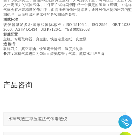
整个系统抽真空；当达到规定的真空度后，关闭测试下腔，向高压腔（上腔）充
入一定压力的试验气体，并保证在试样两侧形成一个恒定的压差（可调）；这样
气体会在压差梯度的作用下，由高压侧向低压侧渗透，通过对低压侧内压强的监
测处理，从而得出所测试样的各项阻隔性参数。
测试
标准
该仪器满足多种国家和国际标准：
ISO 15105-1、ISO 2556、GB/T 1038-
2000、ASTM D1434、JIS K7126-1、YBB 00082003
标准配置
主机、专用取样器、真空脂、快速定量滤纸、真空泵
选
购
件
取样刀片、真空泵油、快速定量滤纸、湿度
控制器
备注：
本机气源进口为
Ф6mm聚氨酯管；气源、蒸馏水用户自备
产品咨询