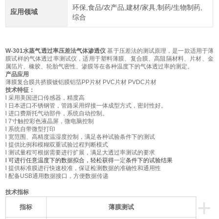
环保,食品/农产品,建材/家具,制药/生物制药,
应用领域
综合
W-
3
01
水蒸气透过率压差法气体渗透仪
基于压差法的测试原理，是一款适用于薄
膜试样的气体透过率测试仪，适用于塑料薄膜、复合膜、高阻隔材料、片材、金
属箔片、橡胶、轮胎气密性、渗膜等在各种温度下的气体透过率的测定。
产品应用
薄膜
复合膜
共挤膜
镀铝膜
铝箔
PP片材 PVC片材 PVDC片材
技术特征：
l
采用美国进口传感器，精度高
l
日本进口不锈钢管，管路采用焊接一体成型方式，密封性好。
l
进口费斯托气动部件，系统自动控制。
l
7寸触控彩色液晶屏，微电脑控制
l
系统自带微型打印
l
宽范围、高精度温湿度控制，满足各种试验条件下的测试
l
提供比例和模糊双重试验过程判断模式
l
测试量程可根据需要进行扩展，满足大透过率测试的要求
l
可进行任意温度下的数据拟合，轻松获得
一定
条件下的试验结果
l
提供标准膜进行快速校准，保证检测数据的准确性和通用性
l
配备
USB通用数据接口，方便数据传递
技术指标
+
指标
薄膜测试