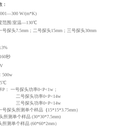
数：
00
01
—300 W/(m*K)
度范围
:室温—130℃
一号探头
7.5mm
；二号探头
15mm
；
三
号探头
30
mm
:≤3%
~160秒
0V
﹤
500w
15℃
率
P
：
一号探头功率
0<P<1w
；
二号探头功率
0<P<14w
三
号探头功率
0<P<14w
一号探头所测单个样品
（
15*15*3.75mm
）
头所测单个样品
(30*30*7.5mm)
头所测单个样品
(
60*60*2
mm
）