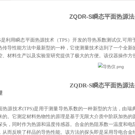
ZQDR-S瞬态平面热源
S
是利用瞬态平面热源技术（
TPS）开发的导热系数测试仪,可
热传导性能方法中最新型的一种，它使测量技术达到了一个全新
控、材料生产以及实验室研究提供了极大的方便。该仪器操作方
ZQDR-S瞬态平面热源
理
面热源技术
(TPS)
是
用于测量导热系数的一种
新型的
方法，由瑞
来的
。它
测定材料热物性的原理是基于无限大介质中阶跃加热的
探头，同时作为热源和温度传感器。
合金
的热阻系数一温度和电
，从而反映
了
样品的导热性能。
该方法的
探头
即是
采用导电
合金