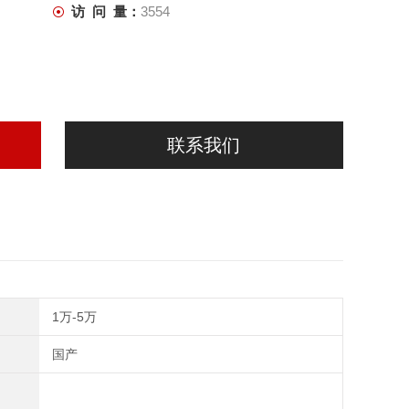
访 问 量：
3554
联系我们
1万-5万
国产