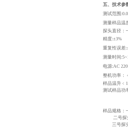
五、
技术参
测试范围
:0.
测量样品温
探头直径：
精度
:±3%
重复性误差
测量时间
:5
电源
:AC 22
整机功率：
样品温升
﹤
测试样品功
样品规格：
二号探
三
号探