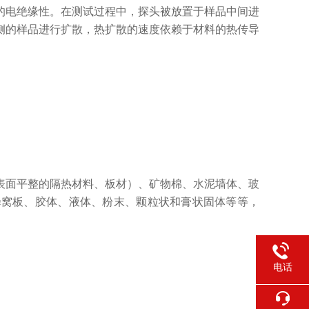
的电绝缘性。在测试过程中，探头被放置于
样品
中间进
侧的样品进行扩散，热扩散的速度依赖于材料的热传导
。
表面平整的隔热材料、板材）
、
矿物棉、水泥墙体、玻
蜂窝板
、胶体、液体、粉末、颗粒状和膏状固体
等
等，
电话