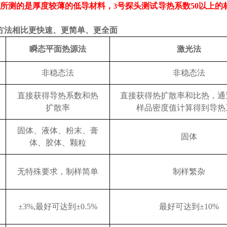
头所测的是厚度较薄的低导材料
，
号探头
测试导热系数
50
以上的
3
方法相比更快速、更简单、更全面
瞬态平面热源法
激光法
非稳态法
非稳态法
直接获得导热系数和热
直接获得热扩散率和比热，通
扩散率
样品密度值计算得到导热
固体、液体、粉末、膏
固体
体、胶体、颗粒
无特殊要求，制样简单
制样繁杂
±3%,最好可达到±0.5%
最好可达到
±10%