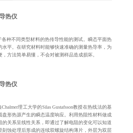
法导热仪
用于各种不同类型材料的热传导性能的测试。瞬态平面热
的水平。在研究材料时能够快速准确的测量热导率，为
便，方法简单易懂，不会对被测样品造成损坏。
法导热仪
典
Chalmer理工大学的Silas Gustafsson教授在热线法的基
圆盘形热源产生的瞬态温度响应。利用热阻性材料做成
阻的关系呈线性关系，即通过了解电阻的变化可以知道
经刻蚀处理后形成的连续双螺旋结构薄片
，
外层为双层