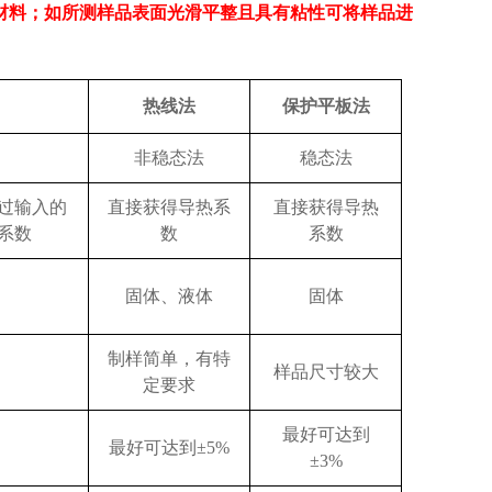
材料；
如所测样品表面光滑平整且具有粘性可将样品进
热线法
保护平板法
非稳态法
稳态法
过输入的
直接获得导热系
直接获得导热
系数
数
系数
固体、液体
固体
制样简单，有特
样品尺寸较大
定要求
最好可达到
最好可达到
±5%
±3%