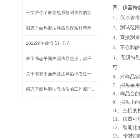
四、
仪器特
一文带你了解导热系数测试仪的功能及用途
1、仪器参
2、测试范
瞬态平面热源法导热仪探索材料热传导的新边界
3、直接测量
2022端午放假安排公布
4、不会和
5、无须特
关于瞬态平面热源法导热仪，你应该知道的事
可；
关于瞬态平面热源法导热仪看这一篇就够了
6、对样品
7、探头采
瞬态平面热源法导热仪的工作原理，让你一次性看懂
8、样品台
9、探头上
10、主机
11、仪器
12、智能
13、*的