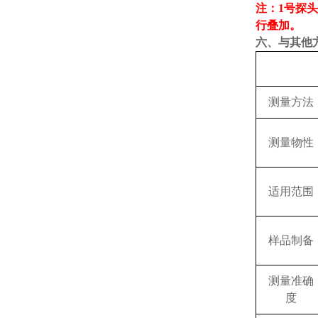
注：
1
号探
行叠加
。
六、
与其他
测量方法
测量物性
适用范围
样品制备
测量准确
度