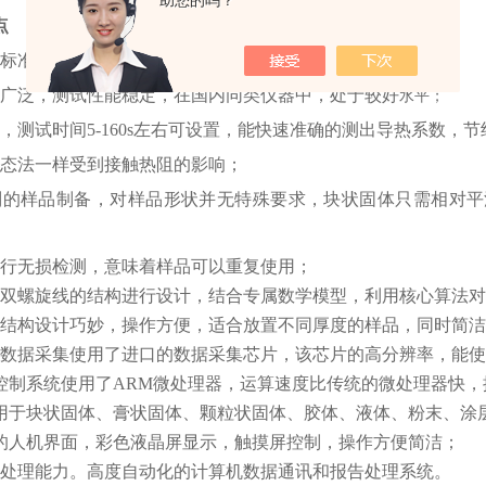
助您的吗？
点
考标准：
ISO 22007-2 2008
围广泛，测试性能稳定，在国内同类仪器中，处于较好
水平；
，测试时间5-160s左右可设置，能快速准确的测出导热系数，
静态法一样受到接触热阻的影响；
别的样品制备，对样品形状并无特殊要求，块状固体只需相对
实行无损检测，意味着样品可以重复使用；
用双螺旋线的结构进行设计，结合专属数学模型，利用核心算法
的结构设计巧妙，操作方便，适合放置不同厚度的样品，同时简
的数据采集使用了进口的数据采集芯片，该芯片的高分辨率，能
的控制系统使用了ARM微处理器，运算速度比传统的微处理器快
可用于块状固体、膏状固体、颗粒状固体、胶体、液体、粉末、涂
化的人机界面，彩色液晶屏显示，触摸屏控制，操作方便简洁；
数据处理能力。高度自动化的计算机数据通讯和报告处理系统。