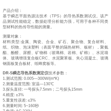
产品介绍：
基于瞬态平面热源法技术（TPS）的导热系数测试仪。该产
品测试性能稳定，数据处理分析能力强，可用于各种不同类
型材料的热传导性能的测量。
测量对象：
材料类型:金属、陶瓷、合金、矿石、聚合物、复合材料、
纸、织物、泡沫塑料（表面平整的隔热材料、板材），聚氨
酯、酚醛、尿醛、矿物棉（玻璃棉、岩棉、矿棉）、水泥墙
体、玻璃增强复合板CRC、水泥聚苯板、夹心混凝土、玻璃
钢面板复合板材、纸蜂窝板等。
DR-S瞬态导热系数测定仪
技术参数：
1.测试范围: 0.005—300W/(m*K)
2.测量温度范围: 室温—130℃
3.探头直径: 一号探头7.5mm；二号探头15mm
4.精度: ±3%
5.重复性误差: ≤3%
6.测量时间: 5~160秒