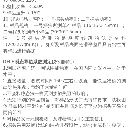
7.电源: AC 220V
8.整机功率: ﹤500w
9.样品温升:﹤15℃
10.测试样品功率P： 一号探头功率0；二号探头功率0
11.样品规格：一号探头所测单个样品（15*15*3.75mm）；
二号探头所测单个样品 (30*30*7.5mm)
注：1号探头所测的是厚度较薄的低导材料
（λ≤0.2W/(m*K)）。如所测样品表面光滑平整且具有粘性可
将样品进行叠加
DR-S瞬态导热系数测定仪
仪器特点：
1.测试范围广泛，测试性能稳定，在国内同类仪器中，处于
水平；
2.直接测量，测试时间5-160s左右可设置，能快速准确的测
出导热系数，节约了大量的时间；
3.不会和静态法一样受到接触热阻的影响；
4.无须特别的样品制备，对样品形状并无特殊要求，块状固
体只需相对平滑的样品表面并且满足长宽至少为探头直径的
两倍即可；
5.对样品实行无损检测，意味着样品可以重复使用；
6.探头采用双螺旋线的结构进行设计，结合专属数学模型，