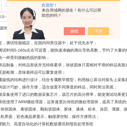
二号探头所测单个样品 (≥30*30*7.5mm)
欢迎您！
来自局域网的朋友！有什么可以帮
助您的吗？
容器一套
平面热源法导热仪
广泛，测试性能稳定，在国内同类仪器中，处于优先水平；
，测试时间5-160s左右可设置，能快速准确的测出导热系数，节约了大量的
态法一样受到接触热阻的影响；
的样品制备，对样品形状并无特殊要求，块状固体只需相对平滑的样品表面
行无损检测，意味着样品可以重复使用；
双螺旋线的结构进行设计，结合专属数学模型，利用核心算法对探头上采集
结构设计巧妙，操作方便，适合放置不同厚度的样品，同时简洁美观；
数据采集使用了进口的数据采集芯片，该芯片的高分辨率，能使测试结果更
制系统使用了ARM微处理器，运算速度比传统的微处理器快，提高了系统
用于块状固体、膏状固体、颗粒状固体、胶体、液体、粉末、涂层、薄膜、
的人机界面，彩色液晶屏显示，触摸屏控制，操作方便简洁；
据处理能力。高度自动化的计算机数据通讯和报告处理系统