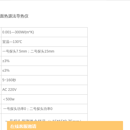
平面热源法导热仪
0.001—300W/(m*K)
室温—130℃
一号探头7.5mm；二号探头15mm
±3%
≤3%
5~160秒
AC 220V
＜500w
P
一号探头功率0；二号探头功率0
一号探头所测单个样品（≥15*15*3.75mm）