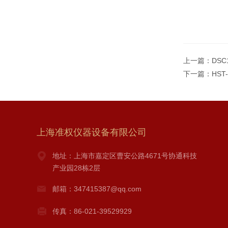
上一篇：
DS
下一篇：
HS
上海准权仪器设备有限公司
地址：上海市嘉定区曹安公路4671号协通科技
产业园28栋2层
邮箱：347415387@qq.com
传真：86-021-39529929