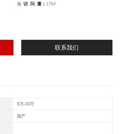
访 问 量：
1784
联系我们
5万-10万
国产