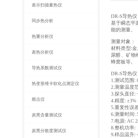
差示扫描量热仪
DR-S导热
同步热分析
基于瞬态平
能的测量。
热重分析仪
测量对象：
材料类型:
差热分析仪
尿醛、矿物
蜂窝板等。
导热系数测试仪
DR-S导热
1.测试范围: 0
热变形维卡软化点测定仪
2.测量温度范
3.探头直径:
熔点仪
4.精度: ±3%
5.重复性误差:
6.测量时间: 
炭黑含量测试仪
7.电源: AC 
8.整机功率: 
炭黑分散度测试仪
9.样品温升: