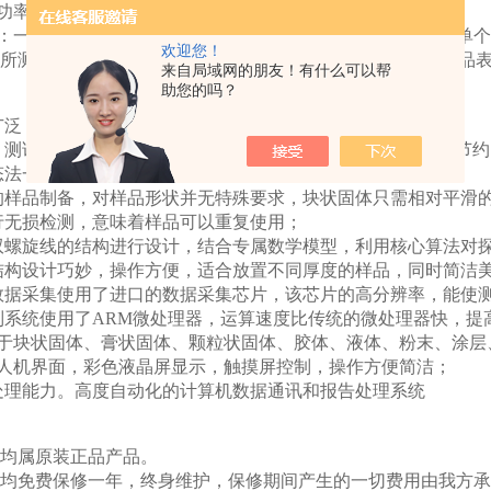
品功率P： 一号探头功率0；二号探头功率0
：一号探头所测单个样品（15*15*3.75mm）；二号探头所测单个样品 (
欢迎您！
所测的是厚度较薄的低导材料（λ≤0.2W/(m*K)）。如所测
来自局域网的朋友！有什么可以帮
助您的吗？
围广泛，测试性能稳定；
，测试时间5-160s左右可设置，能快速准确的测出导热系数，节
静态法一样受到接触热阻的影响；
别的样品制备，对样品形状并无特殊要求，块状固体只需相对平滑
实行无损检测，意味着样品可以重复使用；
用双螺旋线的结构进行设计，结合专属数学模型，利用核心算法对
的结构设计巧妙，操作方便，适合放置不同厚度的样品，同时简洁
的数据采集使用了进口的数据采集芯片，该芯片的高分辨率，能使
控制系统使用了ARM微处理器，运算速度比传统的微处理器快，
可用于块状固体、膏状固体、颗粒状固体、胶体、液体、粉末、涂
化的人机界面，彩色液晶屏显示，触摸屏控制，操作方便简洁；
数据处理能力。高度自动化的计算机数据通讯和报告处理系统
品均属原装正品产品。
品均免费保修一年，终身维护，保修期间产生的一切费用由我方承