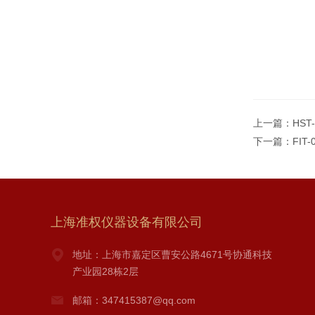
上一篇：
HS
下一篇：
FI
上海准权仪器设备有限公司
地址：上海市嘉定区曹安公路4671号协通科技
产业园28栋2层
邮箱：347415387@qq.com