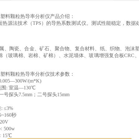
仪 塑料颗粒热导率分析仪
产品介绍：
面热源法技术（TPS）的导热系数测试仪。测试性能稳定，数据
金属、陶瓷、合金、矿石、聚合物、复合材料、纸、织物、泡沫
棉（玻璃棉、岩棉、矿棉）、水泥墙体、玻璃增强复合板CRC
仪 塑料颗粒热导率分析仪技术参数：
.005—300W/(m*K)
围: 室温—130℃
 一号探头7.5mm；二号探头15mm
 ≤3%
5~160秒
220V
﹤500w
﹤15℃