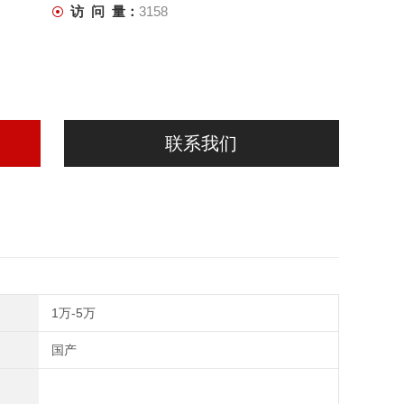
访 问 量：
3158
联系我们
1万-5万
国产