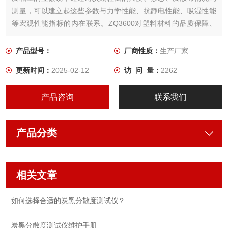
测量，可以建立起这些参数与力学性能、抗静电性能、吸湿性能
等宏观性能指标的内在联系。ZQ3600对塑料材料的品质保障、
生产工艺、新品研发产生积极影响，同时推进企业和行业技术水
平的快速提升。
产品型号：
厂商性质：
生产厂家
更新时间：
2025-02-12
访 问 量：
2262
产品咨询
联系我们
产品分类
相关文章
如何选择合适的炭黑分散度测试仪？
炭黑分散度测试仪维护手册