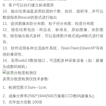
9、客户可以自行建立标准图库
10、输出结果涵盖炭黑粒团的个数、粒径、面积等，并可以
数据报表和excel的形式进行输出
11、提供图像灰阶分布图、粒子径分布图、粒度分布图
12、报告结果包括：样品名、标准名、原始图像、灰阶图
等。报告输出格式多样，可以选择图片格式或pdf格式进行保
存。
13、软件试用各种主流操作系统，与win7/win10/winXP等有
很好兼容性。
14、采用usb2.0数据接口，可适配多种采集设备（如：摄像
头或数码相机）
炭黑分散度检测仪技术参数:
1
、
检测范围 0.5um—1cm;
2
、
成像分辨率2592*1944(500万像素CCD数码摄像头);
3
、
光学放大倍数 100倍