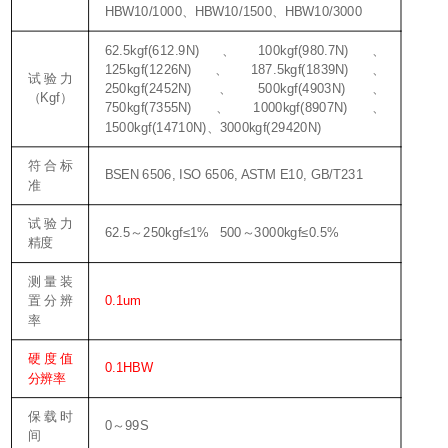
HBW10/1000
HBW10/1500
HBW10/3000
、
、
62.5kgf(612.9N)
100kgf(980.7N)
、
、
125kgf(1226N)
187.5kgf(1839N)
、
、
试验力
250kgf(2452N)
500kgf(4903N)
、
、
Kgf
（
）
750kgf(7355N)
1000kgf(8907N)
、
、
1500kgf(14710N)
3000kgf(29420N)
、
符合标
BSEN 6506, ISO 6506, ASTM E10, GB/T231
准
试验力
62.5
250kgf≤1% 500
3000kgf≤0.5%
～
～
精度
测量装
0.1um
置分辨
率
硬度值
0.1HBW
分辨率
保载时
0
99S
～
间