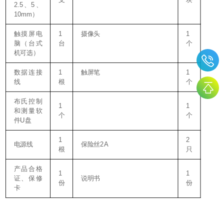
2.5
5
、
、
10mm
）
1
1
触摸屏电
摄像头
脑（台式
台
个
机可选）
1
1
数据连接
触屏笔
线
根
个
布氏控制
1
1
和测量软
个
个
U
件
盘
1
2
2A
电源线
保险丝
根
只
产品合格
1
1
证、保修
说明书
份
份
卡