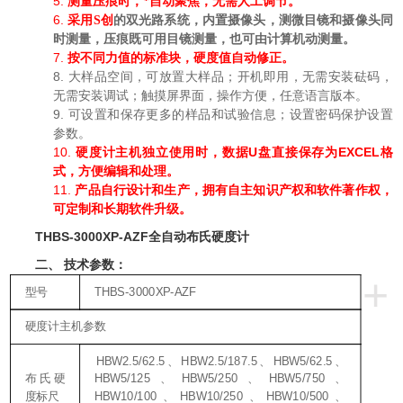
5.
测量压痕时，*自动聚焦，无需人工调节
。
6.
的双光路系统，内置摄像头，测微目镜和摄像头同
采用S创
时测量，压痕既可用目镜测量，也可由计算机动测量。
7.
按不同力值的标准块，硬度值自动修正
。
8.
大样品空间，可放置大样品；开机即用，无需安装砝码，
无需安装调试；触摸屏界面，操作方便，任意语言版本
。
9.
可设置和保存更多的样品和试验信息；设置密码保护设置
参数
。
10.
U
EXCEL
硬度计主机独立使用时，数据
盘直接保存为
格
式，方便编辑和处理。
11.
产品自行设计和生产，拥有自主知识产权和软件著作权，
可定制和长期软件升级。
THBS-3000XP-AZF全自动布氏硬度计
二、
技术参数：
+
THBS-3000XP-AZF
型号
硬度计主机参数
HBW2.5/62.5
HBW2.5/187.5
HBW5/62.5
、
、
、
HBW5/125
HBW5/250
HBW5/750
布氏硬
、
、
、
HBW10/100
HBW10/250
HBW10/500
度标尺
、
、
、