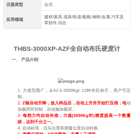
仪器类型
台式
建材/家具,道路/轨道/船舶,钢铁/金属,汽车及
应用领域
零部件,综合
THBS-3000XP-AZF
全自动布氏硬度计
一、
:
产品介绍
1.
62.5-3000Kgf; 12
力值范围广，从
种布氏标尺，用户可定
制
。
2.
Z
轴自动升降，放入样品后，自动上升并开始打压痕；电
动
加载闭环控制，自动施加载荷
。
3.
(3000Kg
)
每档力均自动补偿，力值
时
精度提高一个数量
级，达到千分之一
。
4.
自动砖塔，压头位置和测量位置自动转换
。