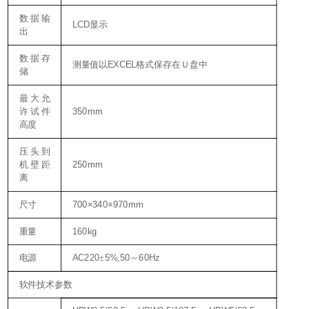
数据输
LCD
显示
出
数据存
EXCEL
测量值以
格式保存在Ｕ盘中
储
最大允
350mm
许试件
高度
压头到
250mm
机壁距
离
700×340×970mm
尺寸
160kg
重量
AC220
5%,50
60Hz
电源
±
～
软件技术参数