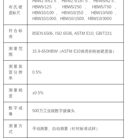
HBW2.5/62.5
HBW2.5/187.5
HBW5/62.5
、
、
、
HBW5/125
HBW5/250
HBW5/750
布氏硬
、
、
、
HBW10/100
HBW10/250
HBW10/500
度标尺
、
、
、
HBW10/1000
HBW10/1500
HBW10/3000
、
、
符合标
BSEN 6506, ISO 6506, ASTM E10, GB/T231
准
测量范
15.9-650HBW
ASTM E10
（
推荐的有效硬度值）
围
测量装
0.5%
置分辨
率
测量精
±0.5%
度
数字成
500
万工业级数字摄像头
像
测量方
手动测量、自动测量（针对标准试样）
式