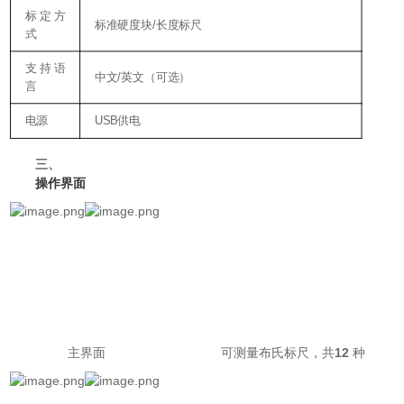
标定方
/
标准硬度块
长度标尺
式
支持语
/
中文
英文（可选）
言
USB
电源
供电
三、
操作界面
12
主界面
可测量布氏标尺，共
种