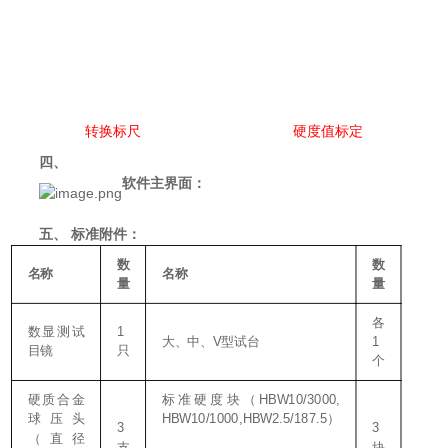
转换标尺
硬度值标定
四、
软件主界面：
五、
标准附件：
数
数
名称
名称
量
量
各
1
数显
测试
V
1
大、中、
型试台
目镜
只
个
HBW10/3000,
硬质合金
标准硬度块（
HBW10/1000,HBW2.5/187.5
球压头
）
3
3
（直径
支
块