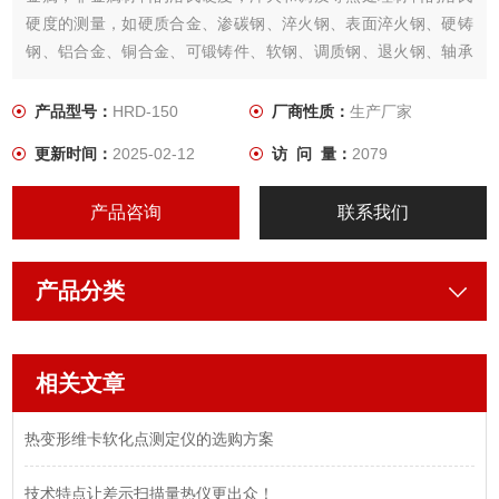
硬度的测量，如硬质合金、渗碳钢、淬火钢、表面淬火钢、硬铸
钢、铝合金、铜合金、可锻铸件、软钢、调质钢、退火钢、轴承
等材料。
产品型号：
HRD-150
厂商性质：
生产厂家
更新时间：
2025-02-12
访 问 量：
2079
产品咨询
联系我们
产品分类
相关文章
热变形维卡软化点测定仪的选购方案
技术特点让差示扫描量热仪更出众！