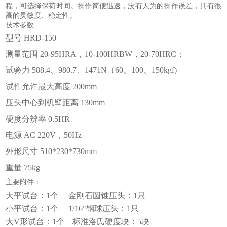
程，可选择保荷时间。操作简便迅速，没有人为的操作误差，具有很
高的灵敏度、稳定性。
技术参数
型号
HRD-150
测量范围
20-95HRA，10-100HRBW，20-70HRC；
试验力
588.4、980.7、1471N（60、100、150kgf)
试件允许最大高度
200mm
压头中心到机壁距离
130mm
硬度分辨率
0.5HR
电源
AC 220V，50Hz
外形尺寸
510*230*730mm
重量
75kg
主要附件：
大平试台：1个 金刚石圆锥压头：1只
小平试台：1个 1/16"钢球压头：1只
大V形试台：1个 标准洛氏硬度块：5块