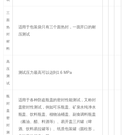
三
面
适用于包装袋只有三个面热封，一面开口的耐
热
压测试
封
材
料
高
压
测试压力最高可以达到1.6 MPa
测
试
瓶
适用于各种防盗瓶盖的密封性能测试，又称封
封
盖密封性测试，例如可乐瓶盖、矿泉水纯净水
盖
瓶盖、饮料瓶盖、植物油桶盖、副食调料瓶盖
密
（酱油、醋、料酒等）、易开盖三片罐（啤
封
酒、饮料易拉罐等）、纸质包装罐（圆柱形，
测