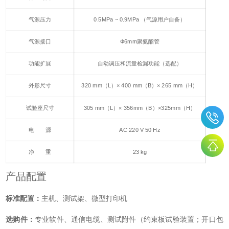
气源压力
0.5MPa ~ 0.9MPa （气源用户自备）
气源接口
Ф6mm聚氨酯管
功能扩展
自动调压和流量检漏功能（选配）
外形尺寸
320 mm（L）× 400 mm（B）× 265 mm（H）
试验座尺寸
305 mm（L）× 356mm（B）×325mm（H）
电 源
AC 220 V 50 Hz
净 重
23 kg
产品配置
标准配置：
主机、测试架、微型打印机
选购件：
专业软件、通信电缆、测试附件（约束板试验装置；开口包