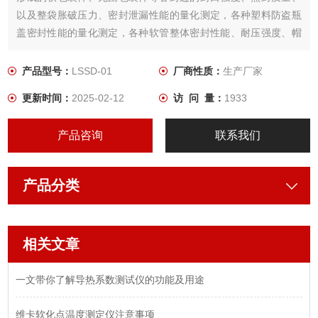
以及整袋胀破压力、密封泄漏性能的量化测定，各种塑料防盗瓶
盖密封性能的量化测定，各种软管整体密封性能、耐压强度、帽
体连接强度、脱口强度、热封边封口强度、扎接强度等指标的量
化测定。
产品型号：
LSSD-01
厂商性质：
生产厂家
更新时间：
2025-02-12
访 问 量：
1933
产品咨询
联系我们
产品分类
相关文章
一文带你了解导热系数测试仪的功能及用途
维卡软化点温度测定仪注意事项