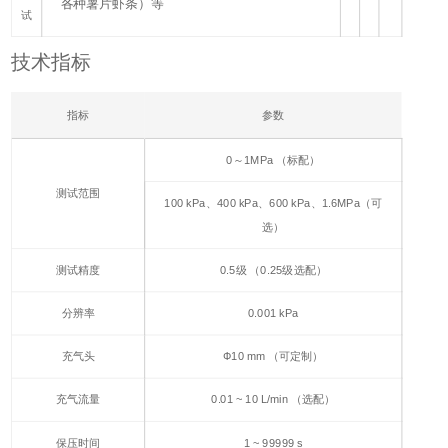
各种薯片虾条）等
试
技术指标
指标
参数
0～1MPa （标配）
测试范围
100 kPa、400 kPa、600 kPa、1.6MPa（可
选）
测试精度
0.5级 （0.25级选配）
分辨率
0.001 kPa
充气头
Ф10 mm （可定制）
充气流量
0.01 ~ 10 L/min （选配）
保压时间
1 ~ 99999 s