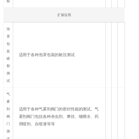
裂
扩展应用
泡
罩
包
装
适用于各种泡罩包装的耐压测试
破
裂
测
试
气
雾
适用于各种气雾剂阀门的密封性能的测试。气
剂
雾剂阀门包括各种杀虫剂、摩丝、啫喱水、药
阀
用喷剂、自喷漆等等
门
测
试