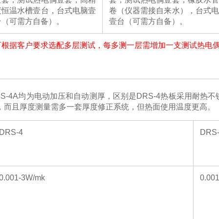
度恒温水槽壹台，台式电脑壹
卷（仪器需接自来水），台式电
台（可需方自备）。
壹台（可需方自备）。
可根据客户要求选配多层测试，每多测一层需增加一支测试热电
S-4A
均为电动加压和自动测厚，区别是
DRS-4
热板采用耐热不
，而且厚度测量需多一套厚度修正系统，但热面使用温度更高。
DRS-4
DRS
0.001-3W/mk
0.00