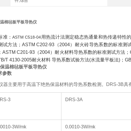
件,综合
温棉毡板平板导热仪
标准：
用热流计法测定稳态热通量和热传递特性
ASTM C518-04
测试方法；
ASTM C202-93
（
2004
）耐火砖导热系数的标准测
；
ASTM C201-93
（
2004
）耐火材料导热系数的标准测试方法；
YB/T 4130-2005
耐火材料 导热系数试验方法
(
水流量平板法
)
；
GB
保温棉毡板平板导热仪
术参数
仪器主要用于高温下绝热保温材料的导热系数检测。
DRS-3B
具
RS-3
DRS-3A
.0010-3W/mk
0.0010-3W/mk