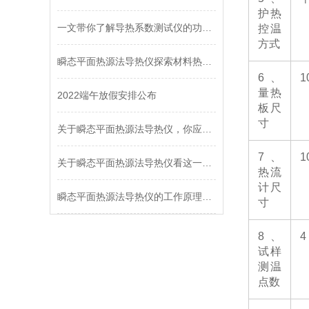
护热
一文带你了解导热系数测试仪的功能及用途
控温
方式
瞬态平面热源法导热仪探索材料热传导的新边界
6
、
1
量热
2022端午放假安排公布
板尺
寸
关于瞬态平面热源法导热仪，你应该知道的事
7
、
1
关于瞬态平面热源法导热仪看这一篇就够了
热流
计尺
瞬态平面热源法导热仪的工作原理，让你一次性看懂
寸
8
、
4
试样
测温
点数