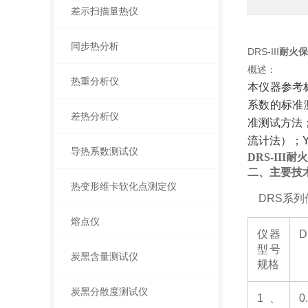
差示扫描量热仪
同步热分析
DRS-III
耐火保
概述：
热重分析仪
本仪器参考
系数的标准
差热分析仪
准测试方法
流计法）；
导热系数测试仪
DRS-III
耐火
二、主要技
热变形维卡软化点测定仪
DRS
系列
熔点仪
仪器
D
型号
炭黑含量测试仪
规格
炭黑分散度测试仪
1
、
0