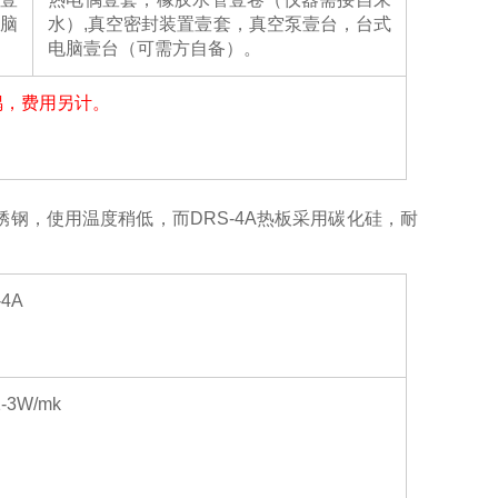
脑
水）,真空密封装置壹套，真空泵壹台，台式
电脑壹台（可需方自备）。
偶，费用另计。
锈钢，使用温度稍低，而
DRS-4A
热板采用碳化硅，耐
-4A
1-3W/mk