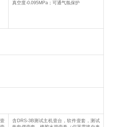
真空度-0.095MPa
；可通气氛保护
件壹
含DRS-3B测试主机壹台，软件壹套，测试
壹
热电偶壹套，橡胶水管壹卷（仪器需接自来