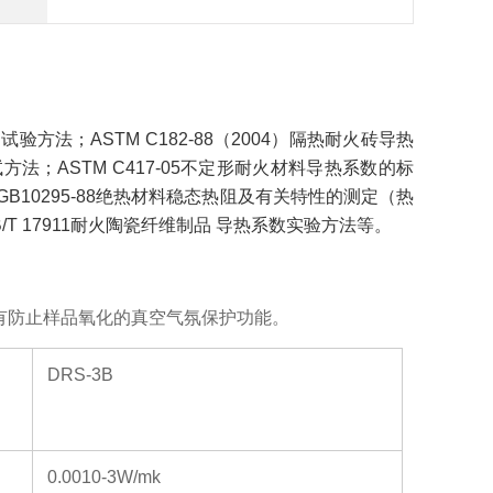
的试验方法；
ASTM C182-88
（
2004
）隔热耐火砖导热
试方法；
ASTM C417-05
不定形耐火材料导热系数的标
GB10295-88
绝热材料稳态热阻及有关特性的测定（热
/T 17911
耐火陶瓷纤维制品 导热系数实验方法等。
有防止样品氧化的真空气氛保护功能。
DRS-3B
0.0010-3W/mk