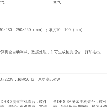
空气
空气
30
×
230
～
250
×
250
（
mm
）；厚度
10
～
100
（
mm
）
计算机全自动测试、数据处理，并可生成检测报告，打印输出。
电压
220V
；频率
50Hz
；总功率≤
5KW
含DRS-3测试主机壹台，软件
含DRS-3A测试主机壹台，软
壹套，测试热电偶壹套，高精
套，测试热电偶壹套，橡胶水管