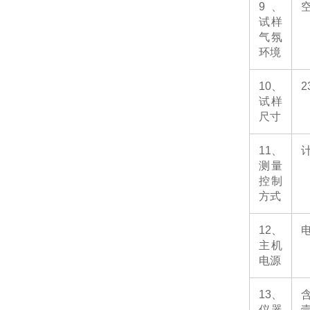
9
、
试样
气氛
环境
10
、
2
试样
尺寸
11
、
测量
控制
方式
12
、
主机
电源
13
、
仪器