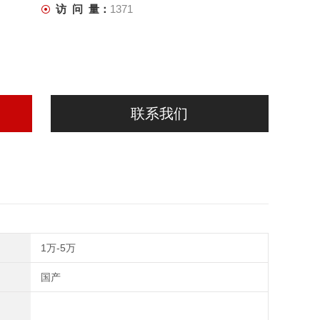
访 问 量：
1371
联系我们
1万-5万
国产