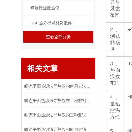
导热
煤炭行业量热仪
系数
范围
DSC热分析耗材及配件
2
、
±
测试
查看全部分类
精确
度
3
、
1
相关文章
热面
温度
范围
瞬态平面热源法导热仪的使用方法详解
4
、
瞬态平面热源法导热仪在工程材料测试中的作用
量热
控温
瞬态平面热源法导热仪的三种测试方法介绍
方式
瞬态平面热源法导热仪的使用方法学会了吗？
5
、