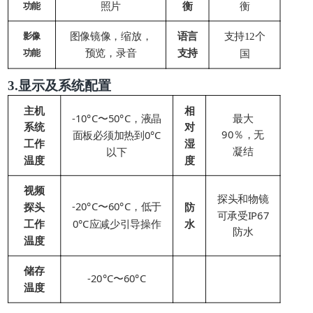
照片
衡
衡
功能
图像镜像，缩放，
语言
支持
个
影像
12
预览
支持
功能
国
，
录音
显示及系统配置
3.
主机
相
-10°C
50°C
最大
〜
，液晶
系统
对
90
0°C
％，无
面板必须加热到
工作
湿
凝结
以下
温度
度
视频
探头和物镜
-20°C
60°C
探头
防
〜
，低于
可承受
IP67
工作
0°C
水
应减少引导操作
防水
温度
储存
-20°C
60°C
〜
温度