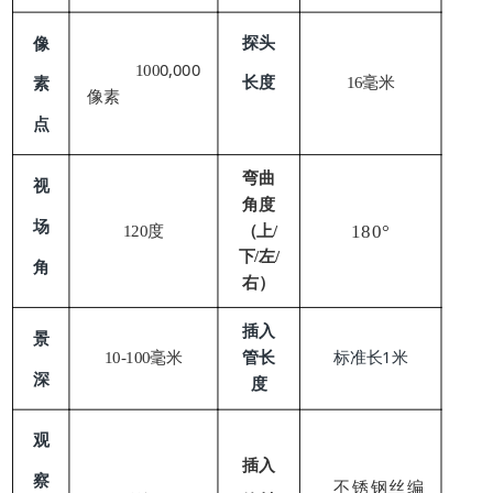
像
探头
0,000
100
毫米
素
长度
16
像素
点
弯曲
视
角度
场
度
180
°
120
（上/
下/左/
角
右）
插入
景
毫米
1
10-100
管长
标准长
米
深
度
观
插入
察
编
不锈钢丝