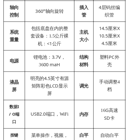
轴向
插入
4层钨丝编
360°轴向旋转
控制
管
织管
包括底盘在内的整
14.5厘米X
系统
主机
套设备：
公斤裸
10.5厘米X
1.5
重量
大小
4.5厘米
机：<1公斤
锂电池：3.7V，
结构
塑料PC外
电源
00 maH
材料
壳
36
明亮的4.5英寸有源
手动调整
液晶
4
矩阵彩色LCD显示
调光
屏
档
屏
数据I
G高速
16
USB2.0端口
内存
/ O端
，
WiFi
SD卡
口
菜单操作，视频，
白平
自动白平
按键