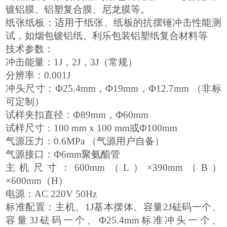
镀铝膜、铝塑复合膜、尼龙膜等
。
纸张纸板：
适用于纸张、纸板的抗摆锤冲击性能测
试，如烟包镀铝纸、利乐包装铝塑纸复合材料等
技术参数：
冲击能量
：
1J，2J，3J（常规）
分辨率：
0.001J
冲头尺寸：
Ф25.4mm，Ф19mm，Ф12.7mm （非标
可定制）
试样夹扣直径：
Ф89mm，Ф60mm
试样尺寸：
100 mm x 100 mm或Ф100mm
气源压力：
0.6MPa （气源用户自备）
气源接口：
Ф6mm聚氨酯管
主机尺寸：
600mm（L）×390mm（B）
×600mm（H）
电源：
AC 220V 50Hz
标准配置：
主机、
1J基本摆体、容量2J砝码一个、
容量3J砝码一个、Ф25.4mm标准冲头一个、