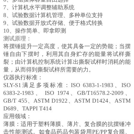
7、
计
算机水平调整辅助系
统
8、
试
验数据计算机管理、多种单位支
持
9、
试
验数据开放式存储、便于格式转
换
10、
操
作简单、即拿即
测
品
测试原理：
测试原理：
将摆锤提升一定高度，使其具备一定的势能；当摆
锤自由下摆时，利用其自身贮存的能量将试样撕
裂；由计算机控制系统计算出撕裂试样时消耗的能
量，从而得到撕裂试样所需要的力。
仪器执行标准：
SLY-S1满足多项标准：ISO 6383-1-1983、ISO
6383-2-1983、 ISO 1974、GB/T16578.2-2009、
GB/T 455、ASTM D1922、ASTM D1424、ASTM
D689、TAPPI T414
应用领域：
薄膜：
适用于塑料薄膜、薄片、复合膜的抗摆锤冲
击性能测试。如食品药品包装袋用
PE/PP复合膜、