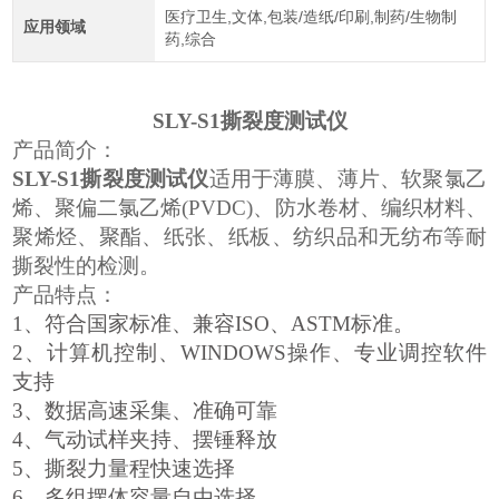
医疗卫生,文体,包装/造纸/印刷,制药/生物制
应用领域
药,综合
SLY-S1撕裂度测试仪
产品简介：
SLY-S1撕裂度测试仪
适用于薄膜、薄片、软聚氯乙
烯、聚偏二氯乙烯(PVDC)、防水卷材、编织材料、
聚烯烃、聚酯、纸张、纸板、纺织品和无纺布等耐
撕裂性的检测。
产品特点：
1、
符合国家标准、兼容
ISO、ASTM标准。
2、
计
算机控制、
WINDOWS操作、专业调控软件
支
持
3、
数
据高速采集、准确可
靠
4、
气
动试样夹持、摆锤释
放
5、
撕
裂力量程快速选
择
6、
多
组摆体容量自由选
择