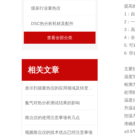
提高
煤炭行业量热仪
1：
2：
DSC热分析耗材及配件
3：
4：
查看全部分类
5:
6: 
相关文章
主要
温度范
检测
差示扫描量热仪的应用领域及转变温度判定
处理
温度分
氮气对热分析测试结果的影响
升温速
控温
熔点仪的使用注意事项有几点
准确度
±0.
视频熔点仪的技术优点已经注意事项