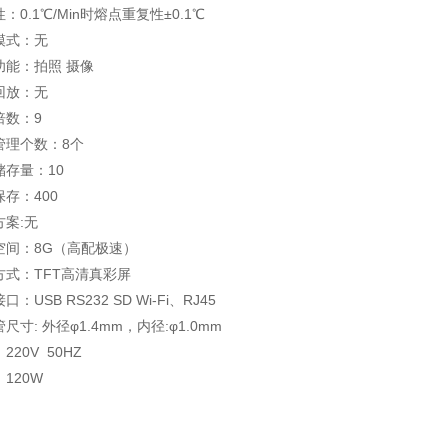
：0.1℃/Min时熔点重复性±0.1℃
模式：无
功能：拍照 摄像
回放：无
倍数：9
管理个数：8个
储存量：10
存：400
方案:无
空间：8G（高配极速）
方式：TFT高清真彩屏
：USB RS232 SD Wi-Fi、RJ45
尺寸: 外径φ1.4mm，内径:φ1.0mm
220V 50HZ
120W