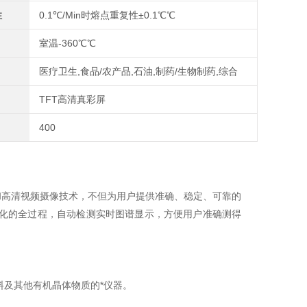
性
0.1℃/Min时熔点重复性±0.1℃℃
室温-360℃℃
医疗卫生,食品/农产品,石油,制药/生物制药,综合
TFT高清真彩屏
400
和高清视频摄像技术，不但为用户提供准确、稳定、可靠的
化的全过程，自动检测实时图谱显示，方便用户准确测得
及其他有机晶体物质的*仪器。