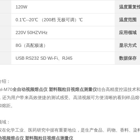
120W
温度重复
0.1℃--20℃ （200档 无极可调）℃
温度范围
220V 50HZV\Hz
应用领域
8G（高配极速）
显示方式
USB RS232 SD Wi-Fi、RJ45
数据保存
介绍：
ol-M70
全自动视频熔点仪 塑料颗粒目视熔点测量仪
结合高精度控温技术
，还为用户带来高效便捷的测试感受。高清视频可方便清晰的看到样品熔
和熔距。
领域：
仪在化学工业、医药研究中据有重要地位，是生产食品、药物、香料、染料
动视频熔点仪 塑料颗粒目视熔点测量仪