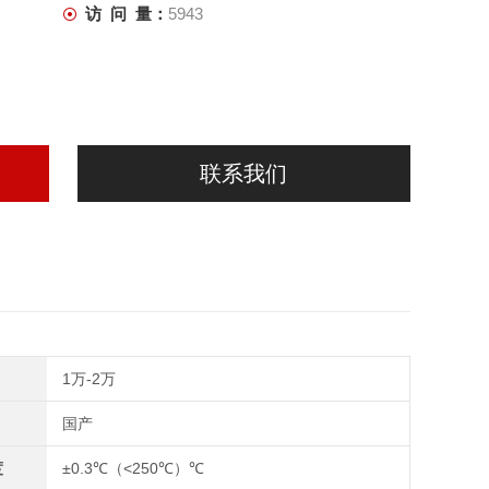
访 问 量：
5943
联系我们
1万-2万
国产
度
±0.3℃（<250℃）℃