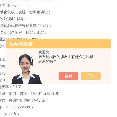
效率创新点：
自动化集成，实现一键测定功能；
一次处理4个样品；
高清视频代替传统显微镜 目视高；
全自动记录熔程，初熔，终熔；
 可通过打印机直接打印数据；
符合21CFR Part 11、审计追踪、药典及电子签名。
欢迎您！
来自局域网的朋友！有什么可以帮
技术指标：
助您的吗？
围：室温-360℃
方式:全自动（兼容手动）
能力：4个/批（同时可以做四个样）
辨率：0.1℃
率：0.1℃--20℃ （200档 无极可调）
方式：PID控温 炉体全密闭设计
：±0.3℃（<250℃）
5℃（>250℃）