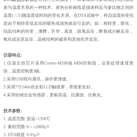
差与温度关系的一种技术。差热分析曲线是描述样品与参比物之间的
温度(△T)随温度或时间的变化关系。在DTA试验中，样品温度的变化
是由于相转变或反应的吸热或放热效应引起的。如：相转变，熔化，
结晶结构的转变，沸腾，升华，蒸发，脱氢反应，断裂或分解反应，
氧化或还原反应，晶格结构的破坏和其他化学反应。
仪器特点:
1.仪器主控芯片采用Cortex-M3内核ARM控制器，运算处理速度更
快，温度控制更J确。
2.采用USB双向通讯，操作更便捷。
3.采用7寸24bit色全彩LCD触摸屏，界面更友好。
4.采用铂铑合金传感器，更耐高温、抗腐蚀、抗氧化。
技术参数:
1. 温度范围: 室温~1350℃
2. 量程范围: 0～±2000μV
3. DTA精度: 0.01μV