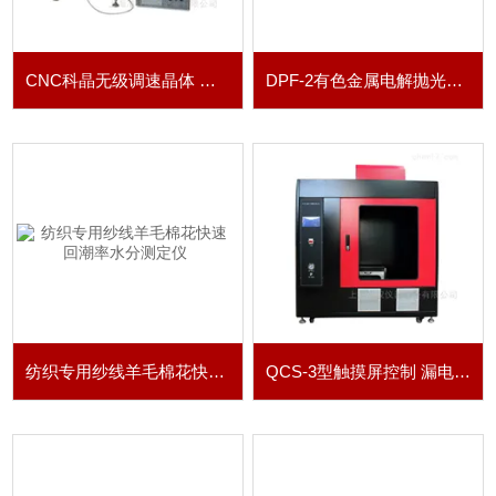
CNC科晶无级调速晶体 矿石 划片切割机
DPF-2有色金属电解抛光腐蚀仪
纺织专用纱线羊毛棉花快速回潮率水分测定仪
QCS-3型触摸屏控制 漏电起痕试验箱