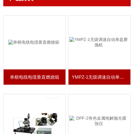
单根电线电缆垂直燃烧箱
YMPZ-1无级调速自动单盘磨抛机